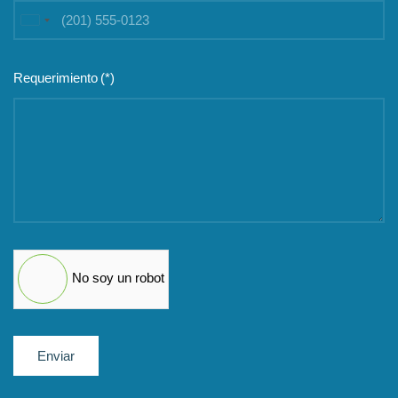
United
States
+1
Requerimiento
(*)
No soy un robot
Enviar