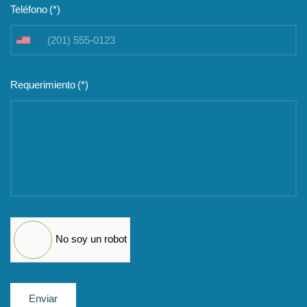
United
States
+1
Requerimiento
(*)
No soy un robot
Enviar