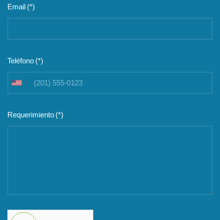
Email
(*)
Teléfono
(*)
United
States
+1
Requerimiento
(*)